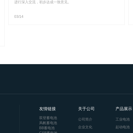
进行深入交流，初步达成一致意见。
03/14
友情链接
关于公司
产品展示
双登蓄电池
公司简介
工业电池
风帆蓄电池
企业文化
起动电池
BB蓄电池
CSB蓄电池