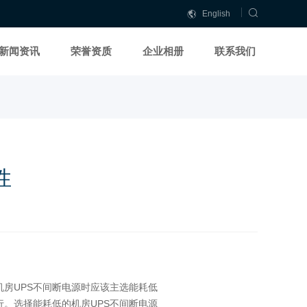
English
中
中
文
文
新闻资讯
荣誉资质
企业相册
联系我们
简
繁
体
體
性
房UPS不间断电源时应该主选能耗低
行。选择能耗低的机房UPS不间断电源