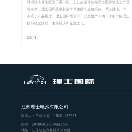
濉溪经济开发区党工委书记、主任赵焱等莅临理士国际肇庆生产基
地考察，理士国际董事长董李带领团队热情接待。 周副市长一行
参观了产品展厅、理士国际培训部，以及生产车间，详细了解理士
国际经营状况、发展经历和企业文化。
03/14
江苏理士电池有限公司
联系人：王成
电话：15201167651
邮箱：2948646238@qq.com
地址：江苏省金湖县经济开发区