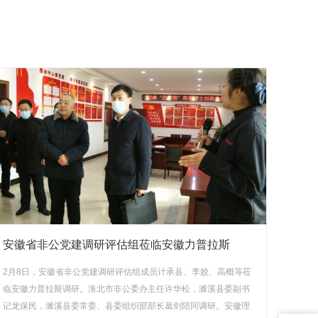
安徽省非公党建调研评估组莅临安徽力普拉斯
2月8日，安徽省非公党建调研评估组成员计承县、李姣、高概等莅
临安徽力普拉斯调研。淮北市非公委办主任许华松，濉溪县委副书
记龙保民，濉溪县委常委、县委组织部部长葛剑陪同调研。安徽理