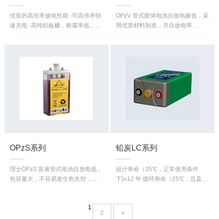
优良的高倍率放电性能 -可高倍率快
OPzV 管式胶体电池自放电极低，采
速充电 -高纯铅板栅，耐腐率低，寿
用优质材料制造，月自放电率
命长 -连续板栅带冲压技术，电池一
≤1.5%，采用胶体电解质，热容量
致性好，可靠性高 -超薄极板。
大，耐热性能好，适合恶劣环境下
使用。
OPzS系列
铅炭LC系列
理士OPzS 富液管式电池自放电低，
设计寿命（25℃，正常使用条件
热容量大，不容易发生热失控，深
下)≥12 年 循环寿命（25℃，且及时
循环性能强，使用温度范围广，使
补电的条件下)60%DOD≥2980 次
用寿命长
过放电恢复能力强。
1
2
»